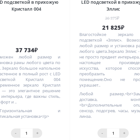
D подсветкой в прихожую
LED подсветкой в прихож
Кристалл 004
Эллис
36 375₽
21 825₽
Влагостойкое зеркал
подсветкой «Эллис». Возмо
любой размер и установка 
37 734₽
любого цвета.Зеркало Эллис -
зможен любой размер и
не просто предмет интерьера,
ановка рамы любого цвета по
настоящее произведе
. Зеркало большое напольное
искусства, которое спосо
астенное в полный рост с LED
преобразить люб
дсветкой Кристалл 004
помещение.Оно не про
ременное зеркало Кристалл
украшает..
 — это элегантное решение
Любой размер.<br>Зам
 интерьера, где важны стиль,
доставка, монта
форт и ..
<br>Дополнительные опц
>Горизонтальная и
сенсор, подогрев, часы, муз
тикальная установка</p>
линза.
-
+
-
+