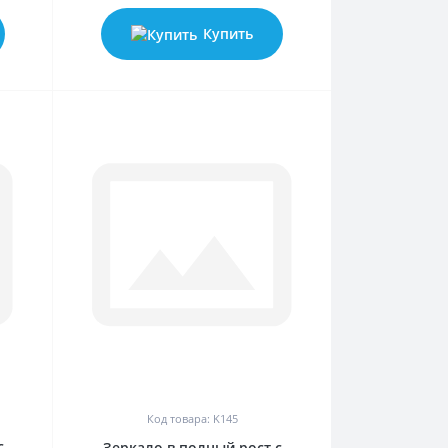
Купить
0
Код товара: K145
с
Зеркало в полный рост с