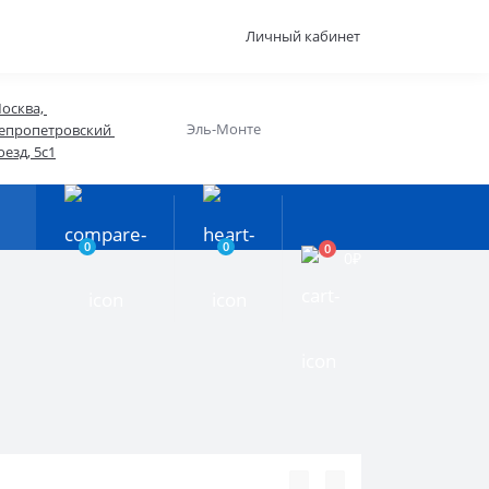
Личный кабинет
осква, 
Эль-Монте
епропетровский 
оезд, 5с1
0
0
0
0₽