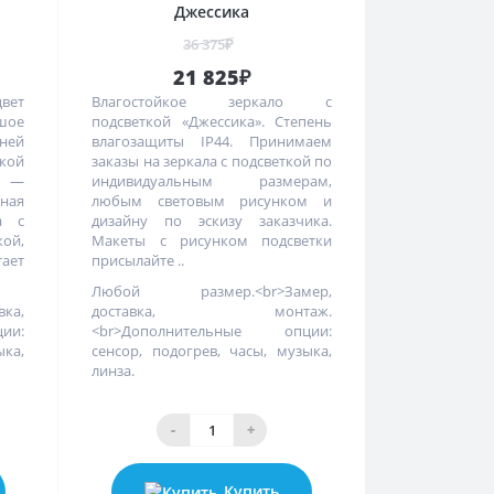
Джессика
36 375₽
21 825₽
вет
Влагостойкое зеркало с
шое
подсветкой «Джессика». Степень
ней
влагозащиты IP44. Принимаем
ой
заказы на зеркала с подсветкой по
» —
индивидуальным размерам,
ная
любым световым рисунком и
а с
дизайну по эскизу заказчика.
кой,
Макеты с рисунком подсветки
ет
присылайте ..
Любой размер.<br>Замер,
вка,
доставка, монтаж.
ции:
<br>Дополнительные опции:
ыка,
сенсор, подогрев, часы, музыка,
линза.
-
+
Купить