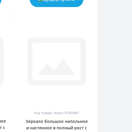
0
Код товара: Эприл RS300481
ное
Зеркало большое напольное
т с
и настенное в полный рост с