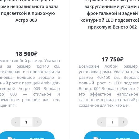
рме неправильного овала
закруглёнными углами 
с подсветкой в прихожую
фронтальной и задней
Астро 003
контурной LED подсветко
прихожую Венето 002
18 500₽
17 750₽
можен любой размер. Указана
на за размер 45х140 см.
Возможен любой разме
тикальная и горизонтальная
установка рамы. Указана цен
ановка. Большое зеркало в
размер 40х150 см. Зеркал
ный рост с парящей Ambilight-
полный рост с LED подсвет
светкой Астро 003 Зеркало
Венето 002 Зеркало «Венето 
тро 003 — стильное и
это эффектное напольно
ременное решение для тех,
настенное зеркало в полный р
ценит г..
созданное для тех, кто це..
-
+
-
+