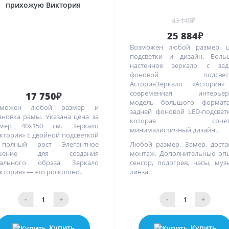
прихожую Виктория
43 140₽
25 884₽
Возможен любой размер, ц
подсветки и дизайн. Боль
настенное зеркало с зад
фоновой подсветк
АсторияЗеркало «Астория
современная интерьер
17 750₽
модель большого формат
зможен любой размер и
задней фоновой LED-подсвет
ановка рамы. Указана цена за
которая сочета
змер 40х150 см. Зеркало
минималистичный дизайн..
ктория» с двойной подсветкой
полный рост Элегантное
Любой размер. Замер, доста
шение для создания
монтаж. Дополнительные оп
еального образа Зеркало
сенсор, подогрев, часы, муз
ктория» — это роскошно..
линза.
-
+
-
+
Купить
Купить