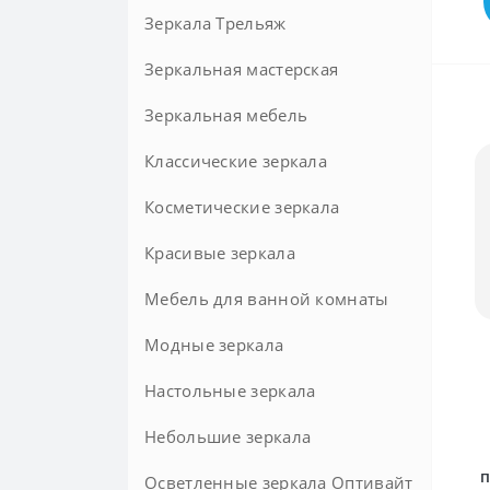
Зеркала Трельяж
Круглые с фацетом
Зеркальная мастерская
Зеркальная мебель
Зеркала на заказ
Классические зеркала
Косметические зеркала
Красивые зеркала
Мебель для ванной комнаты
Модные зеркала
Комоды в ванную комнату
Комплектующие для мебели в
Настольные зеркала
ванную
Небольшие зеркала
Комплекты мебели для ванной
п
Осветленные зеркала Оптивайт