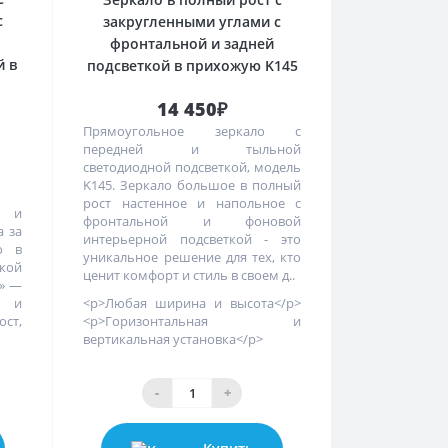
с
закругленными углами с
фронтальной и задней
й в
подсветкой в прихожую K145
14 450₽
Прямоугольное зеркало с
передней и тыльной
светодиодной подсветкой, модель
K145. Зеркало большое в полный
рост настенное и напольное с
р и
фронтальной и фоновой
а за
интерьерной подсветкой - это
о в
уникальное решение для тех, кто
кой
ценит комфорт и стиль в своем д..
2» —
е и
<p>Любая ширина и высота</p>
ост,
<p>Горизонтальная и
вертикальная установка</p>
-
+