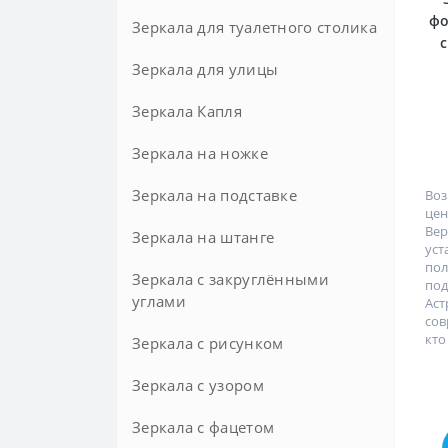
фо
Зеркала для туалетного столика
Зеркала для улицы
Зеркала Капля
Зеркала на ножке
Зеркала на подставке
Напольные
Воз
це
Вер
Настольные
Зеркала на штанге
уст
пол
Зеркала с закруглёнными
под
углами
Ас
сов
кто 
Зеркала с рисунком
Зеркала с узором
Зеркала с фацетом