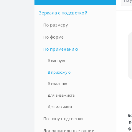
Зеркала с подсветкой
По размеру
100 см
По форме
105 см
Квадратные
По применению
110 см
Круглые
В ванную
120 см
Овальные
В прихожую
130 см
Полукруглые
В спальню
150 см
Прямоугольные
Для визажиста
160 см
Для макияжа
Б
170 см
По типу подсветки
р
ф
180 см
LED-подсветка
Дополнительные опции