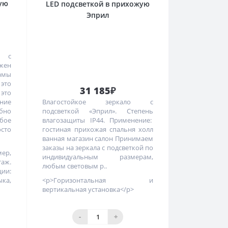
ую
LED подсветкой в прихожую
Эприл
о с
жен
рамы
 это
31 185₽
 это
ние
Влагостойкое зеркало с
бно
подсветкой «Эприл». Степень
ое
влагозащиты IP44. Применение:
сто
гостиная прихожая спальня холл
ванная магазин салон Принимаем
заказы на зеркала с подсветкой по
ер,
индивидуальным размерам,
ж.
любым световым р..
ии:
ыка,
<p>Горизонтальная и
вертикальная установка</p>
-
+